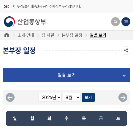
이 누리집은 대한민국 공식 전자정부 누리집입니다.
소개·안내
장·차관
본부장 일정
일별 보기
본부장 일정
일별 보기
보기
일
월
화
수
목
금
토