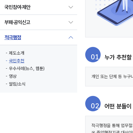
국민참여·제안
부패·공익신고
적극행정
제도소개
01
누가 추천할
국민추천
우수사례(뉴스, 웹툰)
영상
개인 또는 단체 등 누구
알림/소식
02
어떤 분들이
적극행정을 통해 업무절
※ 중앙행정기관 대상이