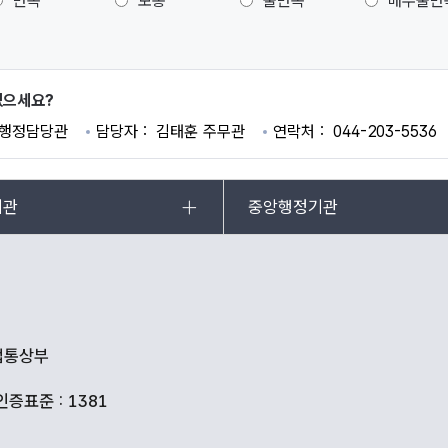
만족
보통
불만족
매우불만
있으세요?
행정담당관
담당자
김태훈 주무관
연락처
044-203-5536
기관
중앙행정기관
산업통상부
인증표준 : 1381