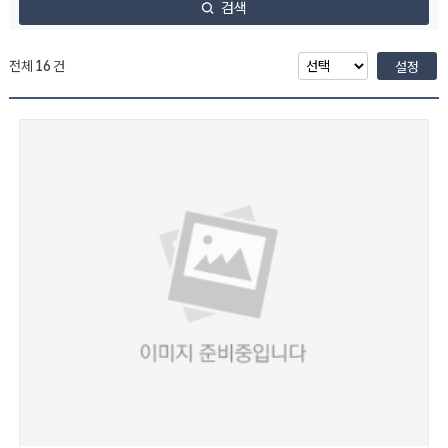
검색
전체
16
건
설정