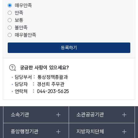
매우만족
만족
보통
불만족
매우불만족
등록하기
궁금한 사항이 있으세요?
담당부서
통상정책총괄과
담당자
경선희 주무관
연락처
044-203-5625
소속기관
소관공공기관
중앙행정기관
지방자치단체