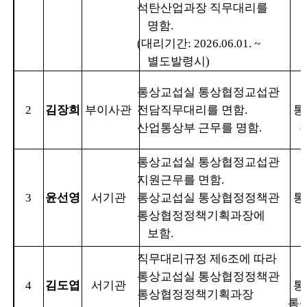
석탄산업과장 직무대리를
명함
.
(
대리기간
: 2026.06.01. ~
별도발령시
)
통상교섭실 통상협정교섭관
2
김장희
부이사관
전담직무대리를 면함
.
통
산업통상부 근무를 명함
.
통상교섭실 통상협정교섭관
지원근무를 면함
.
3
윤선영
서기관
통상교섭실 통상협정정책관
통
통상협정정책기획과장에
보함
.
직무대리규정 제
6
조에 따라
통상교섭실 통상협정정책관
4
김도엽
서기관
통
통상협정정책기획과장
통