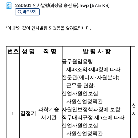
260601 인사발령(과장급 승진 등).hwp [67.5 KB]
바로보기
"아래"와 같이 인사발령 되었음을 알려드립니다.
번호
성 명
직 명
발 령 사 항
공무원임용령
제
43
조의
3
제
4
항에 따라
전문관
(에너지
·
자원분야
)
근무를 면함
.
산업자원안보실
자원산업정책관
산
과학기술
자원안보정책과장에 보함
.
1
김정기
자
서기관
직무대리규정 제
5
조에 따라
산업자원안보실
자원산업정책관