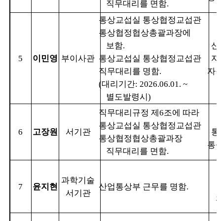
직무대리를 면함
.
통상교섭실 통상협정교섭관
통상협정협상총괄과장에
보함
.
산
5
이민영
부이사관
통상교섭실 통상협정교섭관
자
직무대리를 명함
.
자
(
대리기간
: 2026.06.01. ~
별도발령시
)
직무대리규정 제
6
조에 따라
통상교섭실 통상협정교섭관
6
고장원
서기관
통
통상협정협상총괄과장
통
직무대리를 면함
.
과학기술
7
윤지현
산업통상부 근무를 명함
.
서기관