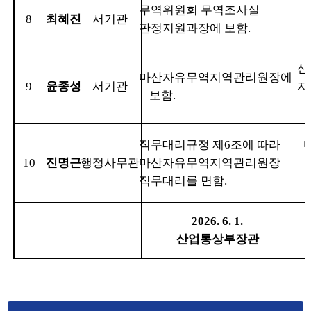
무역위원회 무역조사실
8
최혜진
서기관
판정지원과장에 보함
.
산
마산자유무역지역관리원장에
9
윤종성
서기관
자
보함
.
직무대리규정 제
6
조에 따라
10
진명근
행정사무관
마산자유무역지역관리원장
직무대리를 면함
.
2026. 6. 1.
산업통상부장관