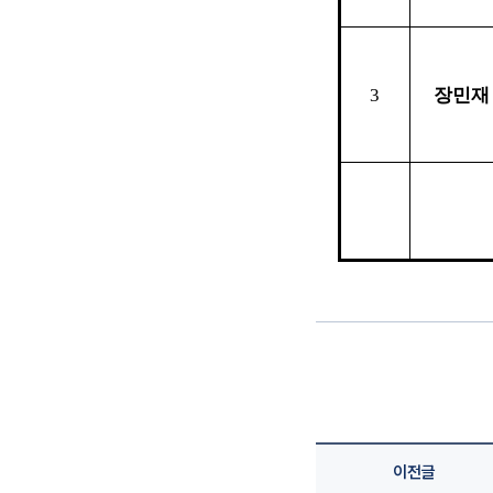
3
장민재
이전글