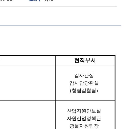
항
현직부서
감사관실
감사담당관실
(
청렴감찰팀
)
산업자원안보실
자원산업정책관
광물자원팀장