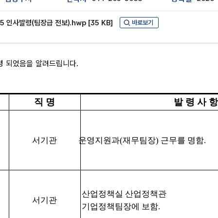
5 인사발령(팀장급 전보).hwp [35 KB]
바로보기
령 되었음을 알려드립니다.
직 명
발 령 사 
서기관
운영지원과
(
재무팀장
)
근무를 명함
.
산업정책실 산업정책관
서기관
기업정책팀장에 보함
.