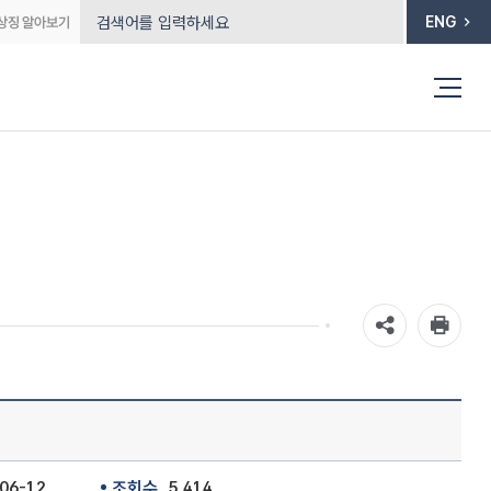
ENG
06-12
조회수
5,414