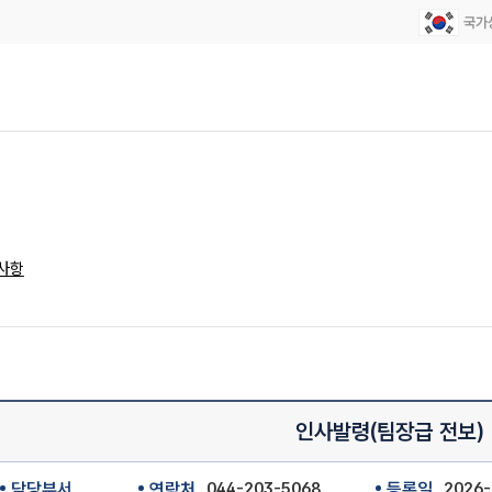
사항
인사발령(팀장급 전보)
담당부서
연락처
044-203-5068
등록일
2026-