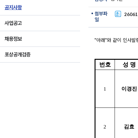
공지사항
첨부파
26061
일
사업공고
채용정보
"아래"와 같이 인사발
포상공개검증
번호
성 명
1
이경진
2
김효