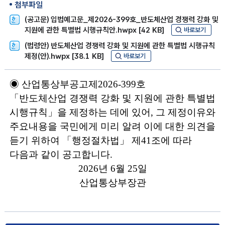
첨부파일
(공고문) 입법예고문_제2026-399호_반도체산업 경쟁력 강화 및
지원에 관한 특별법 시행규칙안.hwpx [42 KB]
바로보기
(법령안) 반도체산업 경쟁력 강화 및 지원에 관한 특별법 시행규칙
제정(안).hwpx [38.1 KB]
바로보기
◉
산업통상부
공고제
2026
-
399
호
「
반도체산업 경쟁력 강화 및 지원에 관한 특별법
시행규칙
」
을
제정
하는 데에 있어
,
그
제정
이유와
주요내용을 국민에게 미리 알려 이에 대한 의견을
듣기 위하여
「
행정절차법
」
제
41
조에 따라
다음과 같이 공고합니다
.
2026
년
6
월
25
일
산업통상부장관