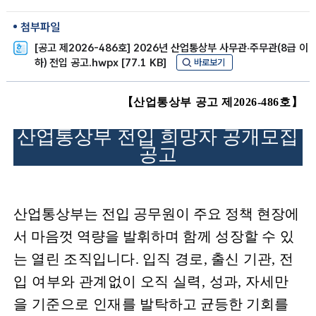
첨부파일
[공고 제2026-486호] 2026년 산업통상부 사무관·주무관(8급 이
하) 전입 공고.hwpx [77.1 KB]
바로보기
【
산업통상부 공고 제
2026-486
호
】
산업통상부 전입 희망자 공개모집
공고
산업통상부는 전입 공무원이 주요 정책 현장에
서 마음껏 역량을
발휘
하며 함께 성장할 수 있
는 열린 조직입니다
.
입직 경로
,
출신 기관
,
전
입
여부와 관계없이 오직 실력
,
성과
,
자세만
을 기준으로 인재를 발
탁하고 균등한 기회를