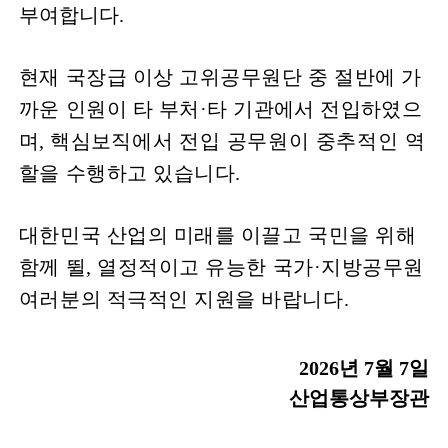
부여합니다
.
현재 국장급 이상 고위공무원단 중 절반에 가
까운 인원이 타 부처
·
타 기관에서 전입하였으
며
,
핵심보직
에서 전입 공무원이 중추적인 역
할을 수행하고 있습니다
.
대한민국 산업의 미래를 이끌고 국민을 위해
함께 뛸
,
열정적이고 유능한 국가
·
지방공무원
여러분의 적극적인 지원을 바랍니다
.
2026
년
7
월
7
일
산업통상부장관