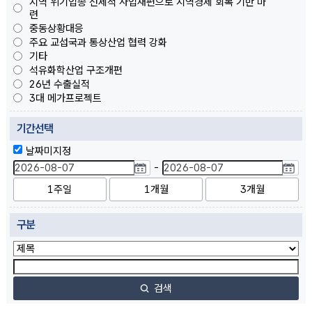
지역 위기업종 선제적 사업재편으로 지역경제 회복 기반 마
련
중동상황대응
주요 교섭국과 통상산업 협력 강화
기타
석유화학산업 구조개편
26년 수출실적
3대 메가프로젝트
기간선택
날짜미지정
-
1주일
1개월
3개월
구분
검색