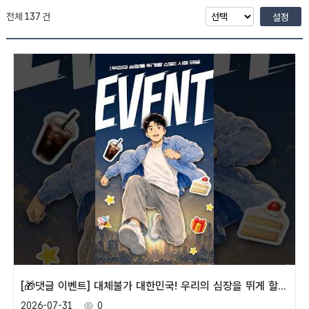
전체
137
건
설정
[🎁댓글 이벤트] 대체불가 대한민국! 우리의 심장을 뛰게 할 미래 산업은? 🏃
2026-07-31
0