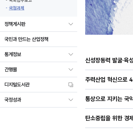
국회업무보고
국정과제
정책게시판
국민과 만드는 산업정책
통계정보
신성장동력 발굴·육
간행물
주력산업 혁신으로 4
디지털도서관
통상으로 지키는 국익
국정성과
탄소중립을 위한 경