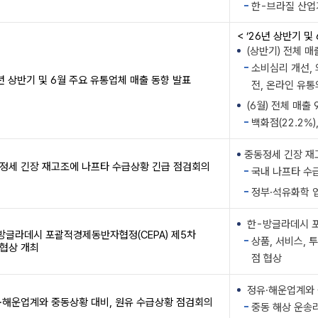
한-브라질 산업
< ‘26년 상반기 및
(상반기) 전체 매출
소비심리 개선,
6년 상반기 및 6월 주요 유통업체 매출 동향 발표
전, 온라인 유통
(6월) 전체 매출 
백화점(22.2%)
중동정세 긴장 재고
정세 긴장 재고조에 나프타 수급상황 긴급 점검회의
국내 나프타 수
정부·석유화학 
한-방글라데시 포괄
방글라데시 포괄적경제동반자협정(CEPA) 제5차
상품, 서비스, 
협상 개최
점 협상
정유·해운업계와 중
·해운업계와 중동상황 대비, 원유 수급상황 점검회의
중동 해상 운송