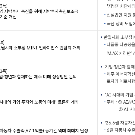
3특)
「지방자치단체의
기업 지방투자 촉진을 위해 지방투자촉진보조금
신설법인 지원 등
기준 개선
국산 장비 도입
반월시화 소부장 M
AX)
다품종·다공정을
반월시화 소부장 MINI 얼라이언스 간담회 개최
‘M.AX 카라반
기업·청년과 함께하
3특)
제주 에너지혁신
기업·청년과 함께하는 제주 미래 성장방안 논의
로자의 애로사항
'AI 시대의 기업 
I 시대의 기업 투자와 노동의 미래' 토론회 개최
주제 : ① AI
② AI 시대 
‘26.6월 자동차산
6월 자동차 수출
 자동차 수출액(67.1억불) 동기간 역대 최대치 달성