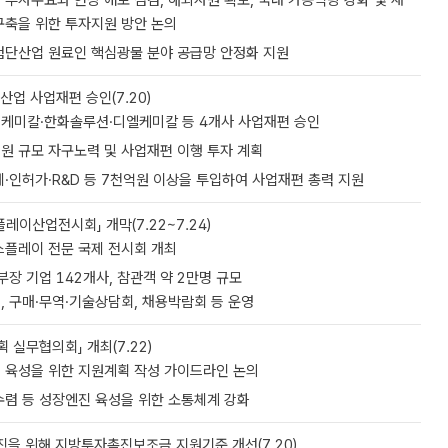
투자수요와 현장 애로 점검, 해외자원 확보, 국내 가공역량 강화 및 재
구축을 위한 투자지원 방안 논의
첨단산업 원료인 핵심광물 분야 공급망 안정화 지원
업 사업재편 승인(7.20)
케미칼·한화솔루션·디엘케미칼 등 4개사 사업재편 승인
억원 규모 자구노력 및 사업재편 이행 투자 계획
·인허가·R&D 등 7천억원 이상을 투입하여 사업재편 총력 지원
플레이산업전시회」 개막(7.22~7.24)
스플레이 전문 국제 전시회 개최
부장 기업 142개사, 참관객 약 2만명 규모
, 구매·무역·기술상담회, 채용박람회 등 운영
 실무협의회」 개최(7.22)
 육성을 위한 지원계획 작성 가이드라인 논의
수렴 등 성장엔진 육성을 위한 소통체계 강화
진을 위해 지방투자촉진보조금 지원기준 개선(7.20)