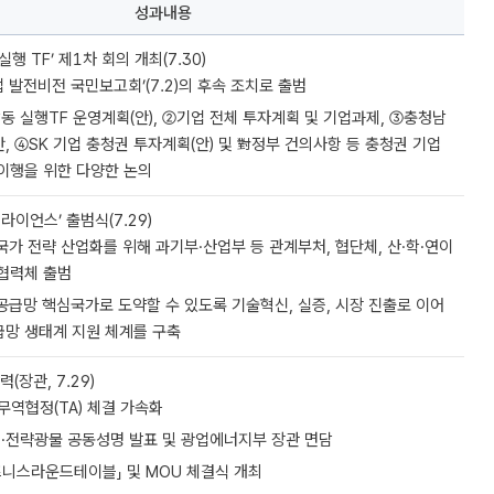
성과내용
행 TF’ 제1차 회의 개최(7.30)
 발전비전 국민보고회’(7.2)의 후속 조치로 출범
 실행TF 운영계획(안), ②기업 전체 투자계획 및 기업과제, ③충청남
, ④SK 기업 충청권 투자계획(안) 및 對정부 건의사항 등 충청권 기업
 이행을 위한 다양한 논의
라이언스’ 출범식(7.29)
국가 전략 산업화를 위해 과기부·산업부 등 관계부처, 협단체, 산·학·연이
 협력체 출범
공급망 핵심국가로 도약할 수 있도록 기술혁신, 실증, 시장 진출로 이어
급망 생태계 지원 체계를 구축
(장관, 7.29)
무역협정(TA) 체결 가속화
·전략광물 공동성명 발표 및 광업에너지부 장관 면담
즈니스라운드테이블」 및 MOU 체결식 개최