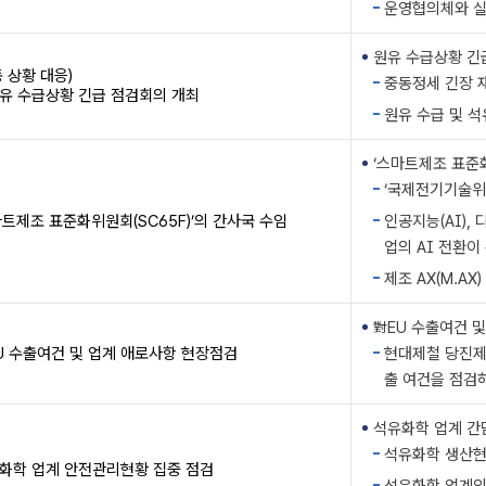
운영협의체와 실
원유 수급상황 긴급
동 상황 대응)
중동정세 긴장 
원유 수급상황 긴급 점검회의 개최
원유 수급 및 석
‘스마트제조 표준화위
‘국제전기기술위원
마트제조 표준화위원회(SC65F)’의 간사국 수임
인공지능(AI),
업의 AI 전환
제조 AX(M.A
對EU 수출여건 및
U 수출여건 및 업계 애로사항 현장점검
현대제철 당진제
출 여건을 점검
석유화학 업계 간담
석유화학 생산현
화학 업계 안전관리현황 집중 점검