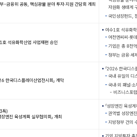
핵심광물 분야의 
부-금융위 공동, 핵심광물 분야 투자·지원 간담회 개최
자원화 생태계 
국민성장펀드, 
여수1호 석유화학산
여천엔씨씨·롯데
1호 석유화학산업 사업재편 승인
기업은 총 8천
정부는 금융·세제
「2026 한국디스
국내 유일의 디
026 한국디스플레이산업전시회」 개막
국내·외 패널·소
- 비즈니스포럼
「성장엔진 육성계획
3특)
권역별 성장엔진
「성장엔진 육성계획 실무협의회」 개최
지방정부 건의 
기업 지방투자 촉