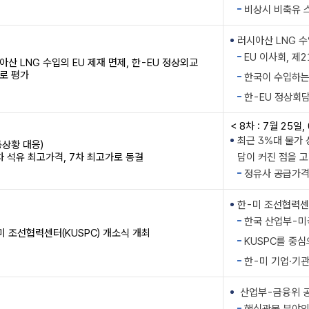
비상시 비축유 
러시아산 LNG 수입
EU 이사회, 제
아산 LNG 수입의 EU 제재 면제, 한-EU 정상외교
로 평가
한국이 수입하는 
한-EU 정상회담
< 8차 : 7월 25일,
최근 3%대 물가 
동상황 대응)
8차 석유 최고가격, 7차 최고가로 동결
담이 커진 점을 
정유사 공급가격 상
한-미 조선협력센터(
한국 산업부-미국
미 조선협력센터(KUSPC) 개소식 개최
KUSPC를 중심
한-미 기업·기관
산업부-금융위 공동