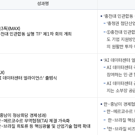
성과명
‘충전대 민관합동 실
‘충청권 첨단산업
3특)(MAX)
①충전대 민관합동
‘충전대 민관합동 실행 TF’ 제1차 회의 개최
도 기업 지원방안
의 원활한 투자
‘AI 데이터센터 얼
AI 데이터센터 
AX)
참여하는 민·관
‘AI 데이터센터 얼라이언스’ 출범식
AI 데이터센터 
지는 소부장 공
한-중남미 경제협력
한-메르코수르 
-중남미 정상회담 경제성과)
한-브라질 핵심
한-메르코수르 무역협정(TA) 체결 가속화
한-브라질 희토류 등 핵심광물 및 산업기술 협력 확대
「한-브라질 비