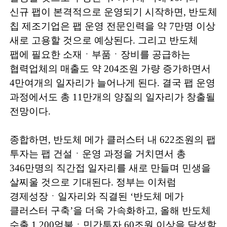
신규 팹이 본격적으로 운영되기 시작하면
,
반도체
칩 제조기업은 팹 운영 전문인력을 약
7
만명 이상
새로 고용할 것으로 예상된다
.
그리고 반도체
팹에 필요한 소재ㆍ부품ㆍ장비를 공급하는
협력업체의 매출도 약
204
조원 가량 증가하면서
4
만여개의 일자리가 늘어나게 된다
.
결국 팹 운영
과정에서도 총
11
만개의 양질의 일자리가 창출될
전망이다
.
종합하면
,
반도체 메가 클러스터 내
622
조원의 팹
투자는 팹 건설ㆍ운영 과정을 거치면서 총
346
만명의 직간접 일자리를 새로 만들며 민생을
살찌울 것으로 기대된다
.
정부는 이처럼
경제성장ㆍ일자리와
직결된
‘
반도체 메가
클러스터 구축
’
을 더욱 가속화하고
,
올해 반도체
수출
1,200
억불ㆍ민간투자
60
조원 이상을 달성할