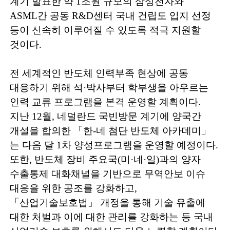
계기 발표한 약
1
조원 규모의 삼성전자와
ASML
간 공동
R&D
센터 국내 건립도 입지 선정
등이 신속히 이루어질 수 있도록 적극 지원할
것이다
.
전 세계적인 반도체 인력부족 현상에 공동
대응하기 위해 석
·
박사부터
학부생을 아우르는
인력 교류 프로그램을 본격 운영할 계획이다
.
지난
12
월
,
네덜란드 국빈방문 계기에 양국간
개설을 합의한
「
한
-
네 첨단 반도체
아카데미
」
는 다음 달
1
차 양성프로그램을 운영할 예정이다
.
또한
,
반도체 장비 주요국
(
미
·
네
·
일
)
과의 양자
수출통제 대화채널을 기반으로 무역안보 이슈
대응을 위한 공조를 강화하고
,
「
산업기술보호법
」
개정을 통해 기술 유출에
대한 처벌과 이에 대한 관리를 강화하는 등 국내