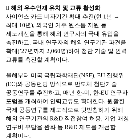
󰊲
해외 우수인재 유치 및 교류 활성화
사이언스 카드 비자기간 확대 추진
(
현
1
년
→
최대
10
년
),
외국인 거주
원스톱 지원 등
제도개선을 통해 해외 연구자의 국내 유입을
촉진하고
,
국내
연구자의 해외 연구기관 파견을
확대
(’27
년까지
2,060
명
)
하여 첨단 기술 및 인력
교류를 촉진할 계획이다
.
올해부터 미국 국립과학재단
(NSF), EU
집행위
(EC)
와 공동펀딩 방식으로
반도체 첨단기술
공동연구를 추진하고
,
매년 한
-
미
,
한
-EU
연구자
포럼을 개최하여 인력교류도 확대한다
.
원활한
국제 공동연구를 제도적으로 뒷받침
하기 위해
해외 연구기관의
R&D
직접참여 허용
,
기업 매칭
연구비 부담을
완화 등
R&D
제도를 개선할
계획이다
.