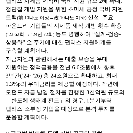
팹리스 시제품 제작비 국비 지원 규모
2
배 확대
,
첨단칩 개발 지원을 위한 초미세 공정 국비 지원
트랙
신설
,
주요
(
前
10
나노 이상
→
改
10
나노 이하
)
파운드리 기업들의 시제품 제작 개방 횟수 확충
등도 병행하여
“
설계
-
검증
-
(’23 62
회
→
’24
년
72
회
)
상용화
”
全
주기에 대한 팹리스 지원체계를
구축할 계획이다
.
자금지원과 관련해서는 대출
·
보증을 우대
지원하는 정책금융을 전년
6.6
조원에서 향후
3
년간
(’24~’26)
총
24
조원으로 확대하고
,
최대
1.3%p
의 우대금리를 제공할 예정이다
.
작년에
모펀드 자금 납입 절차를 진행한
3
천억원 규모의
「
반도체 생태계 펀드
」
의 경우
, 1
분기부터
팹리스
·
소부장 기업을 대상으로 본격 투자를
운용할 계획이다
.