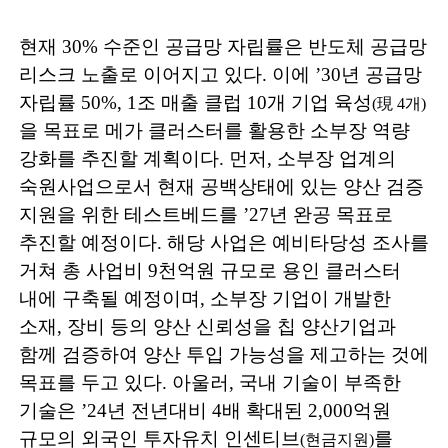
현재
30%
수준인 공급망 자립률은 반도체 공급망
리스크 노출로 이어지고 있다
.
이에
’30
년 공급망
자립률
50%, 1
조 매출 클럽
10
개 기업 육성
(
現
4
개
)
을 목표로 메가 클러스터를 활용한 소부장 역량
강화를 추진할 계획이다
.
먼저
,
소부장 업계의
숙원사업으로서 현재 공백상태에 있는 양산 검증
지원을 위한 테스트베드를
’27
년 완공 목표로
추진할 예정이다
.
해당 사업은 예비타당성 조사를
거쳐 총 사업비
9
천억원 규모로 용인 클러스터
내에 구축될 예정이며
,
소부장 기업이 개발한
소재
,
장비 등의 양산 신뢰성을 칩 양산기업과
함께 검증하여 양산 투입 가능성을 제고하는 것에
목표를 두고 있다
.
아울러
,
국내 기술이 부족한
기술은
’24
년 전년대비
4
배 확대된
2,000
억원
규모의 외국인 투자유치 인센티브
를
(
현금지원
)