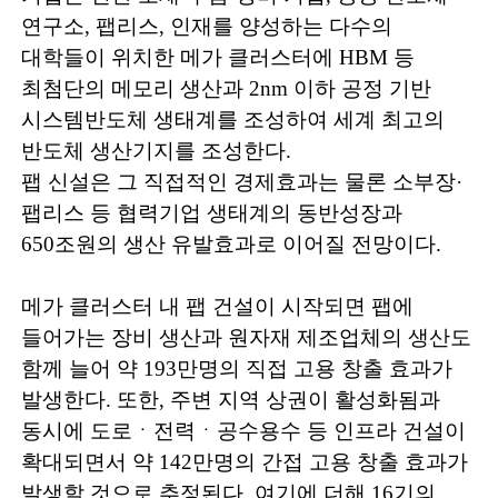
연구소
,
팹리스
,
인재를 양성하는 다수의
대학들이 위치한 메가 클러스터에
HBM
등
최첨단의 메모리 생산과
2nm
이하 공정 기반
시스템반도체 생태계를 조성하여 세계 최고의
반도체 생산기지를 조성한다
.
팹 신설은 그 직접적인 경제효과는 물론 소부장
·
팹리스 등 협력기업 생태계의 동반성장과
650
조원의 생산 유발효과로 이어질 전망이다
.
메가 클러스터 내 팹 건설이 시작되면 팹에
들어가는 장비 생산과 원자재 제조업체의 생산도
함께 늘어 약
193
만명의 직접 고용 창출 효과가
발생한다
.
또한
,
주변 지역 상권이 활성화됨과
동시에 도로ㆍ전력ㆍ공수용수 등 인프라 건설이
확대되면서 약
142
만명의 간접 고용 창출 효과가
발생할 것으로 추정된다
.
여기에 더해
16
기의