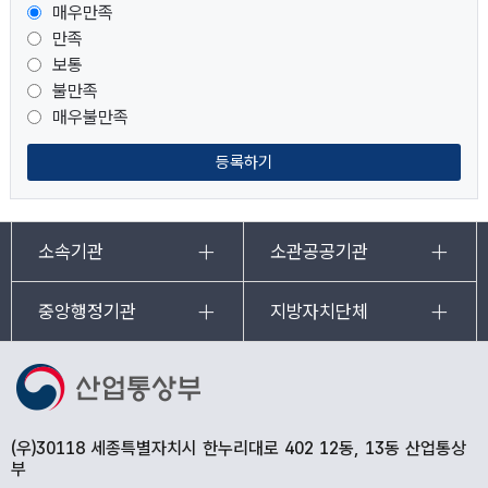
매우만족
만족
보통
불만족
매우불만족
등록하기
소속기관
소관공공기관
중앙행정기관
지방자치단체
(우)30118 세종특별자치시 한누리대로 402 12동, 13동 산업통상
부