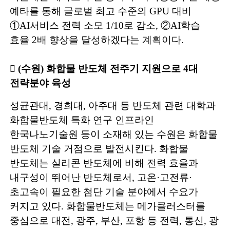
예타를
통해 글로벌 최고 수준의
GPU
대비
①
AI
서비스 전력 소모
1/10
로 감소
,
②
AI
학습
효율
2
배 향상을 달성하겠다는 계획이다
.
󰊲
(
수원
)
화합물 반도체 전주기 지원으로
4
대
전략분야 육성
성균관대
,
경희대
,
아주대 등 반도체 관련 대학과
화합물반도체 특화 연구
인프라인
한국나노기술원 등이 소재해 있는 수원은 화합물
반도체 기술 거점으로 발전시킨다
.
화합물
반도체는 실리콘 반도체에 비해 전력 효율과
내구성이 뛰어난 반도체로서
,
고온
·
고전류
·
초고속이 필요한 첨단 기술 분야
에서 수요가
커지고 있다
.
화합물반도체는 메가클러스터를
중심으로 대전
,
광주
,
부산
,
포항 등 전력
,
통신
,
광