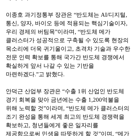
이종호 과기정통부 장관은
“
반도체는
AI/
디지털
,
통신
,
양자
,
바이오 등에 적용되는 핵심기술이자
,
우리 경제의 버팀목
”
이라며
, “
반도체 메가
클러
스터가 성공적으로 구축될 수 있도록 현장의
목소리에 더욱 귀기울이고
,
초격차 기술과 우수한
전문 인력 확보를 통해 국가간 반도체 경쟁에서
확실
하게 앞서 나갈 수 있는 기반을
마련하겠다
.”
고 밝혔다
.
안덕근 산업부 장관은
“
수출
1
위 산업인 반도체
경기 회복을 맞아 금년에는 수출
1,200
억불을
위해 노력할 것
”
이라며
, “
반도체 메가 클러스터의
조기 완성을 통해 세계 최고의 반도체 경쟁력을
확보하고
,
청년들에게 좋은 일자리를
제공함으로써 민생을 따뜻하게 할 것
”
이며
, “
메가