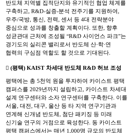
반도체 지역별 집적단지와 유기적인 협업 체계를
구축하고
, R&D-
실증
-
분석 전주기를 지원하여
,
우주
/
국방
,
통신
,
전력
,
센서 등
4
대 전략분야
중심으로 성과를 창출할 계획이다
.
또한
,
향후
성균관대 근처에 조성될
“R&D
사이언스 파크
”
는
경기도의 실리콘 밸리로서 반도체 산
·
학
·
연
협력의 구심점 역할도 할 것으로 기대된다
.
󰊳
(
평택
) KAIST
차세대 반도체
R&D
허브 조성
평택에는 총
5
천억 원을 투자하여 카이스트 평택
캠퍼스를
2029
년까지 설립하고
,
카이스트 차세대
설계 연구센터와 소자 연구센터를 구축한다
.
이를
서울
,
대전
,
대구
,
울산 등 타 지역 연구기관과
연계해 신개념 반도체
,
첨단 패키징 등 미래
신기술 연구의 거점으로 육성한다
.
동 카이스트
평택
캠퍼스에서는 매년
1,000
명 규모의 반도체