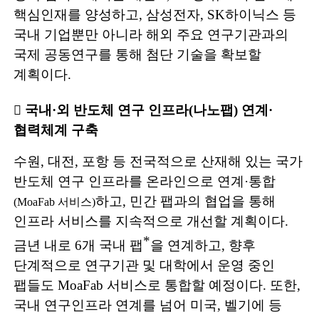
핵심인재를 양성하고
,
삼성전
자
, SK
하이닉스 등
국내 기업뿐만 아니라 해외 주요 연구기관과의
국제 공동연구를 통해 첨단 기술을 확보할
계획이다
.
󰊴
국내
·
외 반도체 연구 인프라
(
나노팹
)
연계
·
협력체계 구축
수원
,
대전
,
포항 등 전국적으로 산재해 있는 국가
반도체 연구 인프라를
온라인으로 연계
·
통합
하고
,
민간 팹과의 협업을 통해
(MoaFab
서비스
)
인프라
서비스를 지속적으로 개선할 계획이다
.
*
금년 내로
6
개 국내 팹
을 연계하고
,
향후
단계적으로 연구기관 및 대학에서 운영 중인
팹들도
MoaFab
서비스로
통합할 예정이다
.
또한
,
국내 연구인프라 연계를 넘어 미국
,
벨기에 등