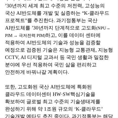
’30
년까지 세계 최고 수준의 저전력
,
고성능의
국산
AI
반도체를 개발 및 실증하는
“K-
클라우드
프로젝트
”
를 추진한다
.
과기정통부는
국산
AI
반도체를
’30
년까지 단계적으로 고도화
(NPU
→
하고
,
이를 데이터 센터에
PIM
→
극저전력
PIM)
적용하여
AI
반도체의 기술과 성능을 검증할
예정으로 검증된 기술은 지능형 교통관제
,
지능형
CCTV, AI
디지털 교과서 등
국민 생활과 밀접한
분야에 우선 적용하여 국민 삶을 편리하고
안전하게 바꿔나갈 계획이다
.
또한
,
고도화된 국산
AI
반도체에 특화된
클라우드 데이터센터
HW·SW
핵심
기술을
확보하여 글로벌 최고 수준의 기술생태계를
완성하기 위해 약
1
조원
규모의
‘K-
클라우드
’
기술개발 예타도 추진 중이다
.
과기정통부는 해당