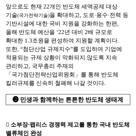
앞으로도 현재
22
개인 반도체 세액공제 대상
기술
을 확대
하고
,
도로
·
용수
·
전력 등
(
국가전략기술
)
기반시설에 대한 국비 지원을 강화하는 한편
,
올해
반도체 예산을
‘22
년 대비
2
배 규모로
확대한
1.3
조원을 편성하여 지원할 계획이다
.
또한
, “
첨단산업 규제지수
”
를 도입하여 기업에
적용되는 규제 상황이 악화되지 않도록 지속
관리하고
,
국무총리 주재의
「
국가첨단전략산업위원회
」
를 통해 반도체
킬러규제를 신속히 철폐해 나갈 것이다
.
➋
민생과 함께하는 튼튼한 반도체 생태계
󰊱
소부장
·
팹리스 경쟁력 제고를 통한 국내 반도체
밸류체인 완성