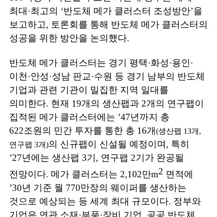
최대
·
최고의
‘
반도체 메가 클러스터 조성방안
’
을
보고하고
,
토론회를 통해 반도체 메가 클러스터의
성공을 위한 방안을 논의했다
.
반도체 메가 클러스터는 경기 평택
·
화성
·
용인
·
이천
·
안성
·
성남 판교
·
수원 등 경기 남부의 반도체
기업과 관련 기관이 밀집한 지역 일대를
의미한다
.
현재
19
개의 생산팹과
2
개의 연구팹이
집적된 메가 클러스터에는
’47
년까지 총
622
조원의 민간 투자를 통한 총
16
개
(
생산팹
13
개
,
의 신규팹이 신설될 예정이며
,
특히
연구팹
3
개
)
’27
년에는 생산팹
3
기
,
연구팹
2
기가 완공될
2
전망이다
.
메가 클러스터는
2,102
만
m
면적에
’30
년 기준 월
770
만장의 웨이퍼를 생산하는
것으로 예상되는 등 세계 최대 규모이다
.
정부와
기업은 연관 소재
·
부품
·
장비 기업
,
공공 반도체