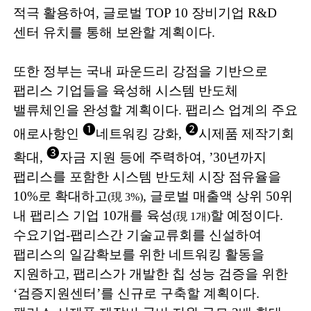
적극 활용하여
,
글로벌
TOP 10
장비기업
R&D
센터 유치를 통해 보완할 계획이다
.
또한 정부는 국내 파운드리 강점을 기반으로
팹리스 기업들을 육성해 시스템 반도체
밸류체인을 완성할 계획이다
.
팹리스 업계의 주요
➊
➋
애로사항인
네
트워킹 강화
,
시제품 제작기회
➌
확대
,
자금 지원 등에 주력하여
,
’30
년까지
팹리스를 포함한 시스템 반도체 시장 점유율을
10%
로 확대하고
,
글로벌 매출액 상위
50
위
(
現
3%)
내 팹리스 기업
10
개를 육성
할 예정이다
.
(
現
1
개
)
수요기업
-
팹리스간 기술교류회를 신설하여
팹리스의 일감확보를 위한 네트워킹 활동을
지원하고
,
팹리스가 개발한 칩 성능 검증을 위한
‘
검증지원센터
’
를 신규로 구축할 계획이다
.