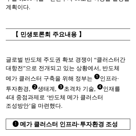
계획이다
.
【
민생토론회 주요내용
】
글로벌 반도체 주도권 확보 경쟁이
“
클러스터간
대항전
”
으로 전개되고 있는 상황에서
,
반도체
➊
메가 클러스터 구축을 위해 정부는
인프라
·
➋
➌
➍
투자환경
,
생태계
,
초격차 기술
,
인재를
4
대 중점과제로
‘
반도체 메가 클러스터
조성방안
’
을 마련했다
.
➊
메가 클러스터 인프라
·
투자환경 조성