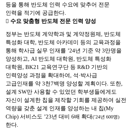
등을 통해 반도체 인력 수요에 맞추어 전문
인력을 적기에 공급한다
.
󰊱
수요 맞춤형 반도체 전문 인력 양성
정부는 반도체 계약학과 및 계약정원제
,
반도체
특성화 대학
,
반도체 아카
데미 등의 교육과정을
통해 학사급 실무 인재를
’24
년 기준 약
3
만명을
양성하고
, AI
반도체 대학원
,
반도체 특성화
대학원
, BK21
교육연구단 등
R&D
기반의
인력양성 과정을 확대하여
,
석
·
박사급
고급인재를 약
3
천
7
백명
양성할 계획이다
.
또한
,
설계
SW
만 사용할 수 있었던 학부생들에게도
자신이
설계한 칩을 제작할 기회를 제공하여 실전
역량을 갖춘 설계 인재를 양성하는 내 칩
(My
Chip)
서비스도
’23
년 대비
6
배 확대
(’24
년
600
명
)
한다
.