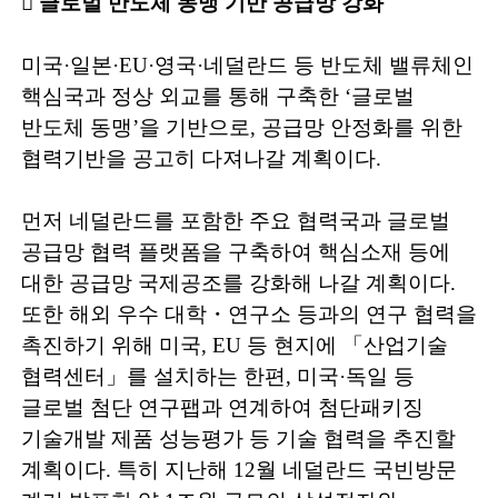
󰊲
글로벌 반도체 동맹 기반 공급망 강화
미국
·
일본
·EU·
영국
·
네덜란드 등 반도체 밸류체인
핵심국과 정상 외교를 통해 구축한
‘
글로벌
반도체 동맹
’
을 기반으로
,
공급망 안정화를 위한
협력기반을 공고히 다져나갈 계획이다
.
먼저 네덜란드를 포함한 주요 협력국과 글로벌
공급망 협력 플랫폼을 구축하여 핵심소재 등에
대한 공급망 국제공조를 강화해 나갈 계획이다
.
또한 해외 우수 대학
・
연구소 등과의 연구 협력을
촉진하기 위해 미국
,
EU
등 현지에
「
산업기술
협력
센터
」
를 설치하는 한편
,
미국
·
독일 등
글로벌
첨단 연구팹과 연계하여 첨단
패키징
기술개발 제품 성능평가 등 기술 협력을 추진할
계획이다
.
특히 지난해
12
월 네덜란드 국빈방문