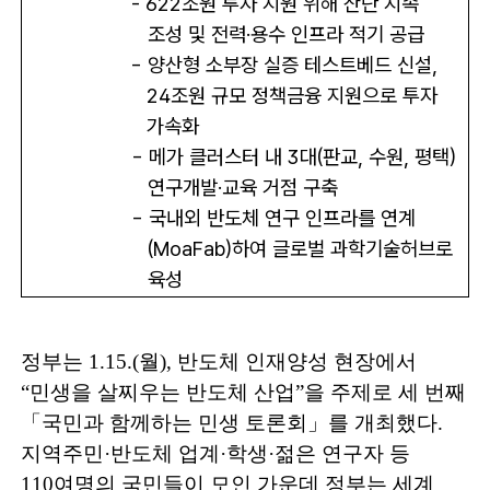
-
622
조원 투자 지원 위해 산단 지속
조성 및 전력
·
용수 인프라 적기 공급
-
양산형 소부장 실증 테스트베드 신설
,
24
조원 규모 정책금융 지원으로 투자
가속화
-
메가 클러스터 내
3
대
(
판교
,
수원
,
평택
)
연구개발
·
교육 거점 구축
-
국내외 반도체 연구 인프라를 연계
(MoaFab)
하여 글로벌 과학기술허브로
육성
정부는
1.15.(
월
),
반도체 인재양성 현장에서
“
민생을 살찌우는 반도체 산업
”
을 주제로 세 번째
「
국민과 함께하는 민생 토론회
」
를 개최했다
.
지역주민
·
반도체 업계
·
학생
·
젊은 연구자 등
110
여명의 국민들이 모인 가운데 정부는 세계