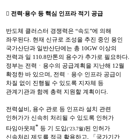
󰊱
전력
·
용수 등 핵심 인프라 적기 공급
반도체 클러스터 경쟁력은
“
속도
”
에 의해
좌우된다
.
현재 신규로 조성을 추진 중인 용인
국가산단과 일반산단에는 총
10GW
이상의
전력과 일
110.8
만톤의 용수가 추가로 필요하다
.
정부는 전력ㆍ용수의 공급계획을 지난해
12
월
확정한 바 있으며
,
전력ㆍ용수 인프라 공급이
차질 없이 진행될 수 있도록 지자체 등
관계기관과 함께 총력 지원할 계획이다
.
전력설비
,
용수 관로 등 인프라 설치 관련
인허가가 신속히 처리될 수 있도록 인허가
*
타임아웃제
등 기 도입
된 인허가
(‘23.7
월
)
신속처리 제도를 적극 활용하고
,
「
국가기간