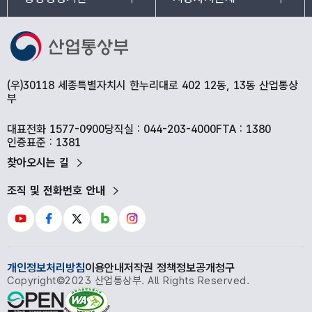
ㅇ
신청업체로부터 방산업체지정 신청 서류 접수
(
한화오션
’24.4.11., HD
현대중공업
’24.5.13.)
ㅇ 신규 방산업체 지정 타당성 관련 방사청 협의 완료
(’24.10
월
)
ㅇ 관계기관 합동 현장실사단
(10
명
)
구성 및
생산능력판단기준서 확정
(’24.11
월
)
(우)30118 세종특별자치시 한누리대로 402 12동, 13동 산업통상
부
ㅇ 관계기관 합동 현장 실사
(
한화오션
’24.12
월
.,
HD
현대중공업
’25.1
월
)
대표전화 1577-0900
당직실 : 044-203-4000
FTA : 1380
ㅇ 방사청으로부터 보안측정 결과 접수
인증표준 : 1381
(
한화오션
/HD
현대중공업
, ’25.1
월
)
찾아오시는 길
조직 및 전화번호 안내
개인정보처리방침
이용안내
저작권 정책
정보공개청구
Copyright©2023 산업통상부. All Rights Reserved.