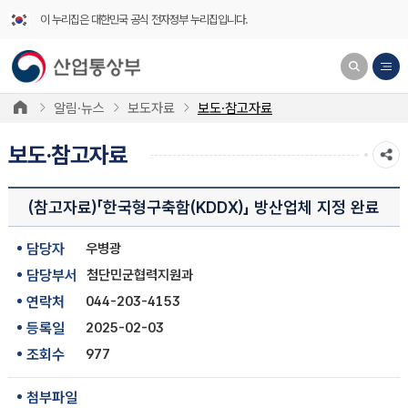
이 누리집은 대한민국 공식 전자정부 누리집입니다.
알림·뉴스
보도자료
보도·참고자료
보도·참고자료
(참고자료)「한국형구축함(KDDX)」 방산업체 지정 완료
담당자
우병광
담당부서
첨단민군협력지원과
연락처
044-203-4153
등록일
2025-02-03
조회수
977
첨부파일