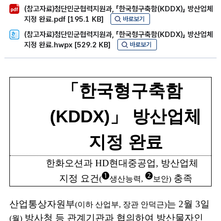
(참고자료)첨단민군협력지원과, 「한국형구축함(KDDX)」 방산업체
지정 완료.pdf [195.1 KB]
바로보기
(참고자료)첨단민군협력지원과, 「한국형구축함(KDDX)」 방산업체
지정 완료.hwpx [529.2 KB]
바로보기
「
한국형구축함
(KDDX)
」
방산업체
지정 완료
한화오션과
HD
현대중공업
,
방산업체
❶
❷
지정 요건
충족
(
생산능력
,
보안
)
산업통상자원부
는
2
월
3
일
(
이하 산업부
,
장관 안덕근
)
방사청 등 관계
기
관
과 협의하여 방산물자인
(
월
)