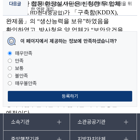
관계기관 합동 현장실사단은 신청한 두 업체
다음글
(참고자료)산업부, 미국 신정부 주요 행정조치 대응을 위
한 역량 결집
가
「
구축함
(KDDX),
(
한화오션
, HD
현대중공업
)
완제품
」
의
“
생산능력을 보유
”
하였음을
확인하였고
,
방사청은
양 업체가
“
보
안요건을
충족
”
하였음을 확인하였다
.
산업부는
이 페이지에서 제공하는 정보에 만족하셨습니까?
현장실사단의 실사결과와 방사청의
매우만족
보안측정결과를 토대로 방사청과 최종
만족
협의하였으며
,
두 업체를 방산업체로
지정하고
보통
방사청과 각 업체에 최종 통보하였다
.
불만족
매우불만족
KDDX
방산업체 지정이 완료된 만큼
,
사업자
선정 등
KDDX
사업 추진 방식은
등록하기
방위사업추진위원회가 심의를 거쳐 결정할
예정이다
.
소속기관
소관공공기관
<
주요 추진경과
>
중앙행정기관
지방자치단체