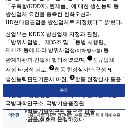
「
구축함
(KDDX),
완제품
」
에 대한
생산능력
등
방산업체 요건을 충족한
한화오션과
HD
현대중
공업을 방산업체로 지정했다고 밝혔다
.
산업부는
KDDX
방산업체 지정과 관련
,
「
방위사업법
」
제
35
조
및
「
동법
시행령
」
제
41
조 등에 따라
방위사업청
등
(
이하 방사청
)
❶
관계기관과 긴밀히 협의하였으며
,
신규업체
❷
지정 타당성 검토
,
합동 현장실사단 구성 및
❸
생산능력판단기
준서 마련
,
합동 현장실사 등을
진행하였다
.
특히
,
방산업체 지정 관련 절차적
목록
타당성과
공
정성을 확보하기 위해 방사청
,
해군
,
국방과학연구소
,
국방기술품질원
,
국
방신속획득기술연구원 등으로 합동
이전글
(참고자료)최상목 권한대행, 수출 모멘텀 확대 위해 수출
현장
실사단을 최초로
운영하였다
.
기업 오찬 간담회 개최