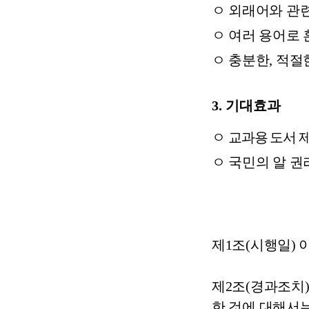
ㅇ
외래어와 관련
ㅇ
여러 용어로 
ㅇ
충분한
,
적절
3.
기대효과
ㅇ
교과용 도서 
ㅇ
국민의 알 권
제
1
조
(
시행일
)
제
2
조
(
경과조치
한 것에 대해서