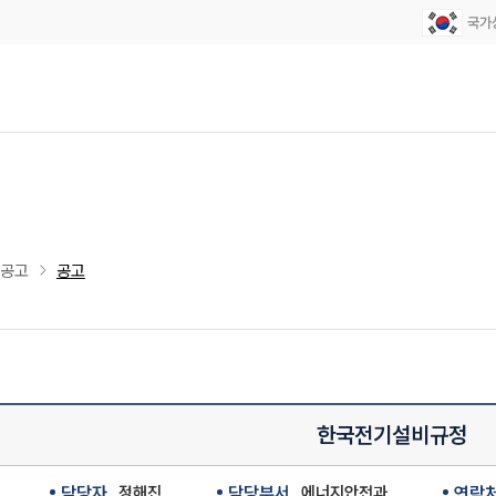
·공고
공고
한국전기설비규정
담당자
정해진
담당부서
에너지안전과
연락