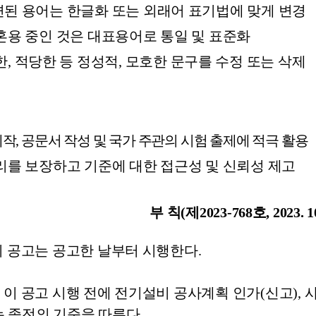
된 용어는 한글화 또는 외래어 표기법에 맞게 변경
혼용 중인 것은 대표용어로 통일 및 표준화
한
,
적당한 등 정성적
,
모호한 문구를 수정 또는 삭제
제작
,
공문서 작성 및 국가 주관의 시험 출제에 적극 활용
리를 보장하고 기준에 대한 접근성 및 신뢰성 제고
부 칙
(
제
2023-768
호
, 2023. 1
이 공고는 공고한 날부터 시행한다
.
)
이 공고 시행 전에 전기설비 공사계획 인가
(
신고
),
는 종전의 기준을 따른다
.