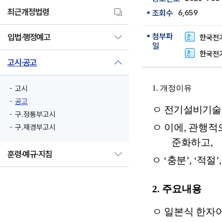
최근개정법령
조회수
6,659
첨부파
입법·행정예고
한국전기
일
한국전기
고시·공고
1.
개정이유
고시
공고
ㅇ
전기설비기술기
구.정통부고시
ㅇ
이에
,
관행적으
구.재경부고시
준화하고
,
훈령·예규·지침
ㅇ
‘
충분
’, ‘
적절
’,
2.
주요내용
ㅇ
일본식 한자