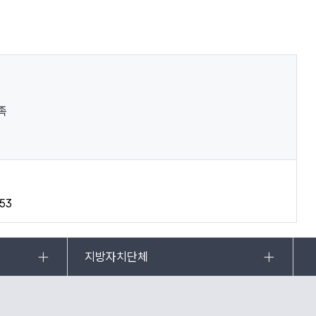
족
53
지방자치단체