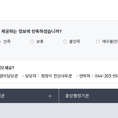
 제공하는 정보에 만족하셨습니까?
만족
보통
불만족
매우불만
있으세요?
관리담당관
담당자
정정식 전산사무관
연락처
044-203-55
기관
중앙행정기관