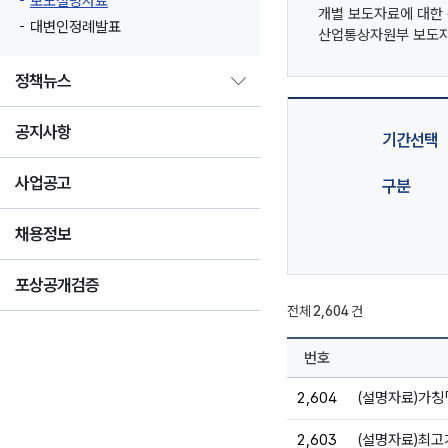
보도설명자료
개별 보도자료에 대한
대변인정례발표
산업통상자원부 보도
정책뉴스
공지사항
기간선택
사업공고
구분
채용정보
포상공개검증
전체
2,604
건
번호
2,604
(설명자료)가칭
2,603
(설명자료)최고