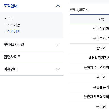
조직안내
전체
1,857
건
본부
소속
소속기관
석탄산업과
직원검색
무역투자실
찾아오시는길
관리과
관련사이트
배터리전기전
동해자유무역지역
이용안내
관리과
유통물류과
율촌자유무역지역
등록팀