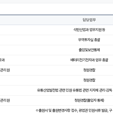
담당업무
석탄산업과 업무지원 등
무역투자실 총괄
출입및보안통제
자과
배터리전기전자과 업무 총괄
관리원
청원경찰
청원경찰
유통산업발전법 관련 민원 유통법 관련 지자체 관리·감독
관리원
청원경찰(출입자 통제)
ㅇ출원서 및 출원변경사항 접수, 광업권 민원서류 발급, 구 