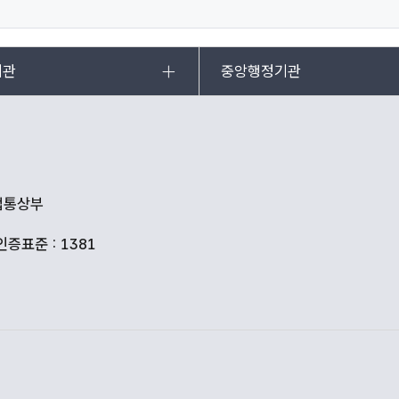
기관
중앙행정기관
산업통상부
인증표준 : 1381