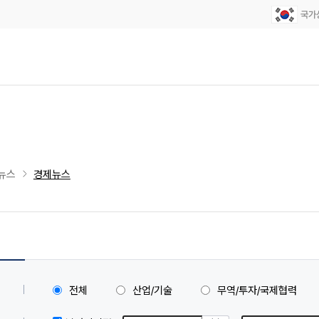
뉴스
경제뉴스
전체
산업/기술
무역/투자/국제협력