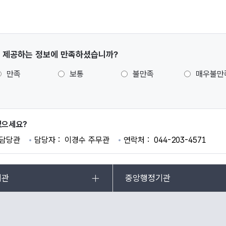
 제공하는 정보에 만족하셨습니까?
만족
보통
불만족
매우불만
있으세요?
담당관
담당자
이경수 주무관
연락처
044-203-4571
기관
중앙행정기관