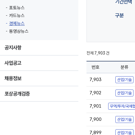
기간선택
포토뉴스
구분
카드뉴스
경제뉴스
동영상뉴스
공지사항
전체
7,903
건
사업공고
번호
분류
채용정보
7,903
산업/기술
7,902
포상공개검증
산업/기술
7,901
무역/투자/국제
7,900
산업/기술
7,899
산업/기술