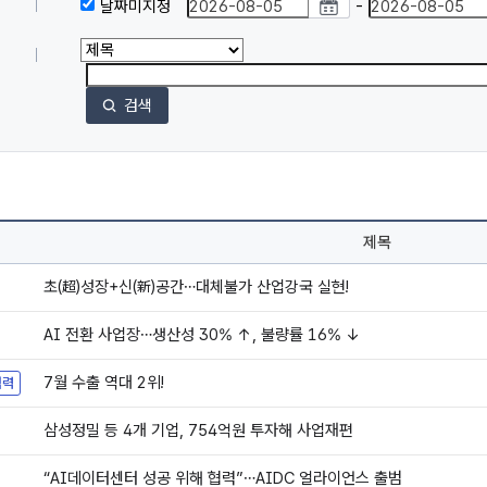
날짜미지정
-
검색
제목
초(超)성장+신(新)공간…대체불가 산업강국 실현!
AI 전환 사업장…생산성 30% ↑, 불량률 16% ↓
7월 수출 역대 2위!
협력
삼성정밀 등 4개 기업, 754억원 투자해 사업재편
“AI데이터센터 성공 위해 협력”…AIDC 얼라이언스 출범