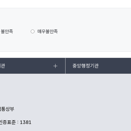
불만족
매우불만족
기관
중앙행정기관
산업통상부
인증표준 : 1381