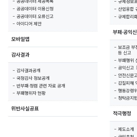
공공데이터 제공목록
규제정보
공공데이터 이용신청
산업융합 
공공데이터 오류신고
규제합리화
아이디어 제안
부패·공익
모바일앱
보조금 부
등 신고
감사결과
부패행위 
공익신고
감사결과공개
안전신문
국정감사 정보공개
갑질피해 
반부패·청렴 관련 자료 공개
행동강령위
부패행위자 현황
청탁금지법
위반사실공표
적극행정
제도소개
국민추천