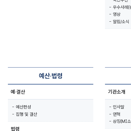
우수사례(뉴
영상
알림/소식
예산·법령
예·결산
기관소개
예산편성
인사말
집행 및 결산
연혁
상징(MI소
법령