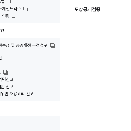
포털
규제샌드박스
포상공개검증
 현황
신고
정수급 및 공공재정 부정청구
신고
고
익명신고
반 신고
위반·채용비리 신고