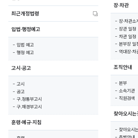
장·차관
최근개정법령
장·차관소
입법·행정예고
장관 일정
차관 일정
본부장 일
입법 예고
역대장·차
행정 예고
조직안내
고시·공고
본부
고시
소속기관
공고
직원검색
구.정통부고시
구.재경부고시
찾아오시는
훈령·예규·지침
찾아오시
층별안내