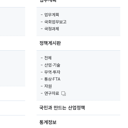
업무계획
업무계획
국회업무보고
국정과제
정책게시판
전체
산업·기술
무역·투자
통상·FTA
자원
연구자료
국민과 만드는 산업정책
통계정보