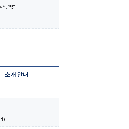
스, 웹툰)
소개·안내
개)