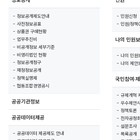
정보공개
민원
정보공개제도안내
민원신청
사전정보공표
민원/정책
상품권 구매현황
나의 민원
업무추진비
비공개정보 세부기준
비영리법인 현황
나의 민원
정보공개청구
나의 제안
재정정보공개
정책실명제
국민참여·
협동조합경영공시
규제개혁 
공공기관정보
우수제안
정책토론
공공데이터제공
전자공청
설문조사
공공데이터 제공제도 안내
목록공개