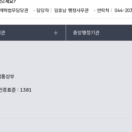
있으세요?
개혁법무담당관
담당자
임호남 행정사무관
연락처
044-20
기관
중앙행정기관
산업통상부
인증표준 : 1381