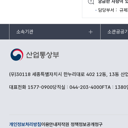
궁금한 사항이 
담당부서
규제
소속기관
소관공공
(우)30118 세종특별자치시 한누리대로 402 12동, 13동 
대표전화 1577-0900
당직실 : 044-203-4000
FTA : 1380
개인정보처리방침
이용안내
저작권 정책
정보공개청구