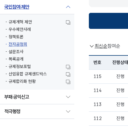
국민참여·제안
규제개혁 제안
우수제안사례
정책토론
전자공청회
설문조사
목록공개
규제정보포털
산업융합 규제샌드박스
규제합리화 현황
부패·공익신고
적극행정