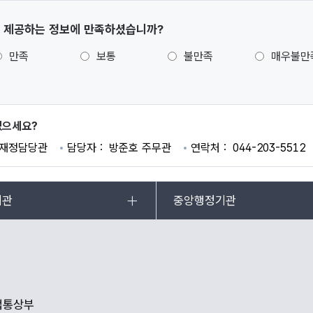
 제공하는 정보에 만족하셨습니까?
만족
보통
불만족
매우불만
있으세요?
재정담당관
담당자
방준호 주무관
연락처
044-203-5512
기관
중앙행정기관
산업통상부