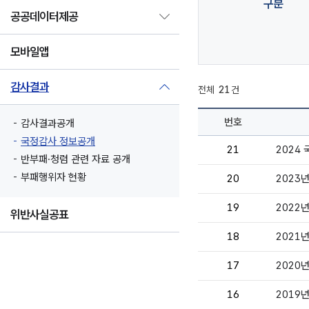
구분
공공데이터제공
모바일앱
감사결과
전체
21
건
번호
감사결과공개
국정감사 정보공개
21
2024
반부패·청렴 관련 자료 공개
부패행위자 현황
20
2023
19
2022
위반사실공표
18
2021
17
2020
16
2019