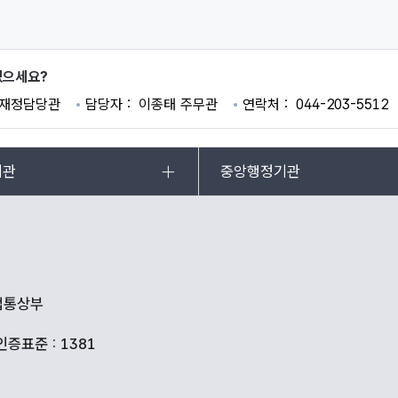
있으세요?
재정담당관
담당자
이종태 주무관
연락처
044-203-5512
기관
중앙행정기관
산업통상부
인증표준 : 1381