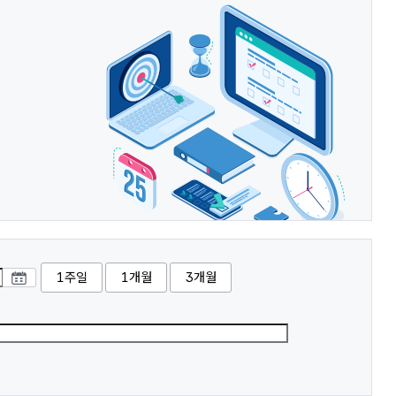
1주일
1개월
3개월