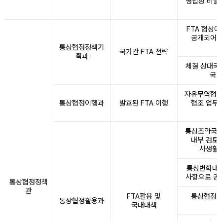
영업상 비밀
FTA 협상
공개되어 
통상협정정책기
국가간 FTA 전략
획과
체결 상대국
국가
자유무역협정
통상협정이행과
발효된 FTA 이행
협조 업무
통상조약국내
내부 검토
사생활의
통상변화대응
사항으로 공
통상협정정책
관
FTA활용 및
통상협정과
통상협정활용과
국내대책