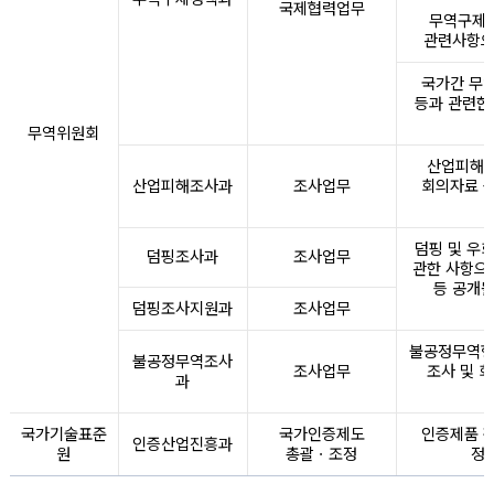
국제협력업무
무역구제 
관련사항으
국가간 무역
등과 관련한
무역위원회
산업피해조
산업피해조사과
조사업무
회의자료 등
덤핑 및 우
덤핑조사과
조사업무
관한 사항으
등 공개될
덤핑조사지원과
조사업무
불공정무역행
불공정무역조사
조사업무
조사 및 
과
국가기술표준
국가인증제도
인증제품 판
인증산업진흥과
원
총괄ㆍ조정
정