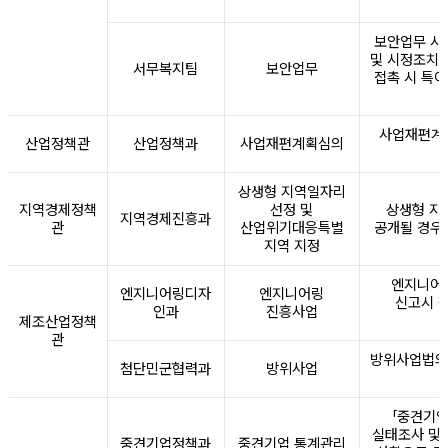
보안업무 시
및 시정조치,
서무복지팀
보안업무
접촉 시 특
사업재편계획
산업정책관
산업정책과
사업재편계획심의
상생형 지역일자리
지역경제정책
선정 및
상생형 지
지역경제진흥과
관
산업위기대응특별
공개될 경우
지역 지정
엔지니어링
엔지니어링디자
엔지니어링
신고시 
인과
진흥사업
제조산업정책
관
방위사업법의 
첨단민군협력과
방위사업
「중견기업
실태조사 및 
중견기업정책과
중견기업 통계관리