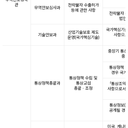
관
전략물자 수출허가
무역안보심사과
등에 관한 사항
전략물자 수
법인
국가핵심기술
산업기술보호 제도
기술안보과
사항으로
운영(국가핵심기술)
중장기 통상
중대
통상정책 및
경우 국가
통상정책 수립 및
통상정책총괄과
통상교섭
「통상조약의
총괄ㆍ조정
사항으로서 
통상정보(통
공개될 경우
미국, 캐나다