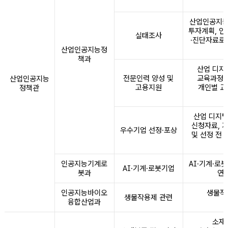
산업인공지능 
투자계획, 인
실태조사
·진단자료로
산업인공지능정
책과
산업 디지
전문인력 양성 및
교육과정 
산업인공지능
고용지원
개인별 교
정책관
산업 디지털
신청자료, 
우수기업 선정·포상
및 선정 전
인공지능기계로
AI·기계·로
AI·기계·로봇기업
봇과
연
인공지능바이오
생물작
생물작용제 관련
융합산업과
소재