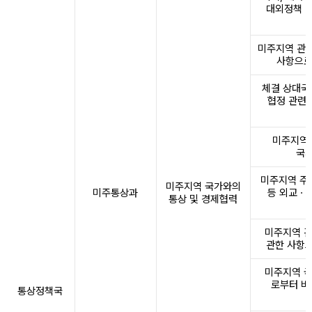
대외정책 및
미주지역 관련
사항으로
체결 상대국
협정 관련
미주지역 
국가
미주지역 주
미주지역 국가와의
미주통상과
등 외교ㆍ
통상 및 경제협력
미주지역 관
관한 사항으
미주지역 국
로부터 비
통상정책국