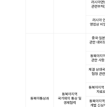
러시아연방 
관련부처(기
러시아 연방
영업상 비밀
중국·일본·
관한 대외정
동북아지역 
관한 사항으
체결 상대국
협정 관련
동북아지역 
자료로 
동북아지역
동북아통상과
국가와의 통상 및
동북아지역 
경제협력
개별 신상자