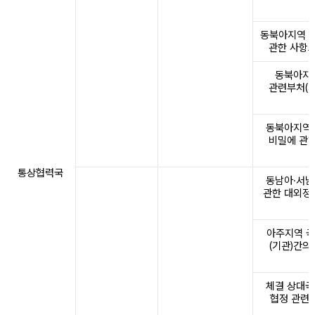
동북아지역 국
관한 사항으
동북아지역
관련부처(기
동북아지역 
비밀에 관한
통상협력국
동남아·서남
관한 대외정
아주지역 국
(기관)간의
체결 상대국
협정 관련