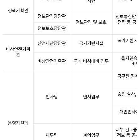
사항
정책기획관
정보관리담당관
정보통신망 구
정보관리 및 보호
·전략 등 공
정보보호담당관
국가기반시설
산업재난담당관
국가기반시설
비상안전기획
관
을지연습,
비상안전기획관
국가 비상대비 업무
비축
공무원 징계
승진 심사,
인사팀
인사업무
개인인사기록
운영지원과
내부 검토중에
재무팀
계약업무
정보 등 공