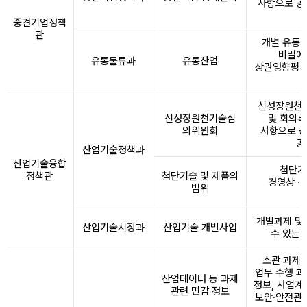
사항으로 공
중견기업정책
관
개별 유통기
비밀에
유통물류과
유통산업
상권영향평가
신성장원천기
신성장원천기술심
및 회의록
의위원회
사항으로 공
공
산업기술정책과
산업기술융합
첨단기
정책관
첨단기술 및 제품의
경영상ㆍ영
범위
개발과제 및
산업기술시장과
산업기술 개발사업
수 있는
소관 과제 
업무 수행 과
산업데이터 등 과제
정보, 사업계
관련 민감 정보
보안·안전관리