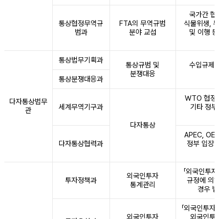
국가간 협정
통상협정무역규
FTA의 무역규범
식물위생, 
범과
분야 교섭
및 이행 
통상법무기획과
통상규범 및
수입규제 
분쟁대응
통상분쟁대응과
WTO 협정
다자통상법무
세계무역기구과
기타 정부
관
다자통상
APEC, O
다자통상협력과
정부 입장ㆍ
「외국인투자
외국인투자
투자정책과
규정에 의한
통계관리
경우 법
「외국인투자촉
외국인투자
외국인투자