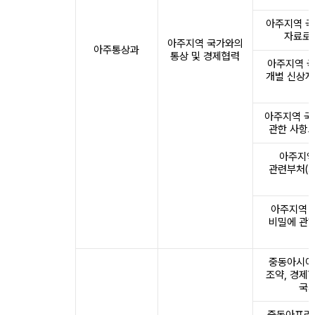
아주지역 국
자료로 
아주지역 국가와의
아주통상과
통상 및 경제협력
아주지역 국
개별 신상자
아주지역 국
관한 사항으
아주지역
관련부처(기
아주지역 국
비밀에 관한
중동아시아 
조약, 경제
국가