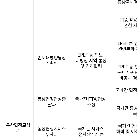
통상국내정책
FTA 활용
관한 사
IPEF 등
관련부처(기
IPEF 등 인도·
인도태평양통상
태평양 지역 통상
기획팀
및 경제협력
IPEF 등 
국제기구 등
비공개 정보
국가간 협정의
통상협정협상총
국가간 FTA 협상·
괄과
조정
국가간 통상·
국가
통상협정교섭
국가간 협정
통상협정서비스
국가간 서비스·
관
해석 및 이행
투자과
전자상거래 등