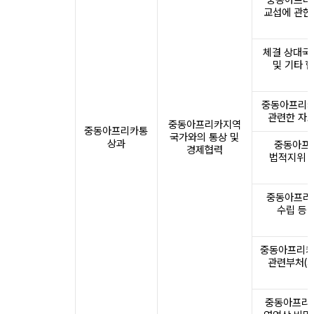
중동아프리카
교섭에 관한
체결 상대국
및 기타 
중동아프리카
관련한 자료
중동아프리카지역
중동아프리카통
국가와의 통상 및
상과
중동아프리
경제협력
법적지위 
중동아프리카
수립 등
중동아프리카
관련부처(기
중동아프리카