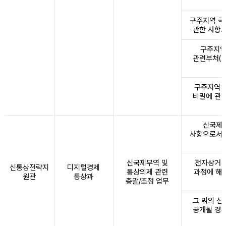
구주지역 국
관한 사항으
구주지역
관련부처(기
구주지역 국
비밀에 관한
신국제무
사항으로서 
신국제무역 및
전자상거래
신통상전략지
디지털경제
통상의제 관련
과정에 해
원관
통상과
총괄/조정 업무
그 밖의 신
공개될 경우