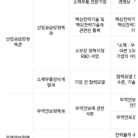
소재부품 전문기업
경영상ㆍ영
핵심전략기술 및
핵심전략기술 
핵심전략기술과
핵심전략기
산업공급망정책
관련된 품목
기업
과
산업공급망정
책관
「소재ㆍ부
소부장 정책지정
따른 10
R&D 사업
기업의 사업
협력모델 진
소재부품장비개
기업 간 협력모델
수준, 기술
발과
무역안보관
안전
무역안보에 관한
무역안보정책과
사항
무역안보관련
전략물자 수
무역안보정책