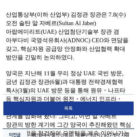
산업통상부
(
이하 산업부
)
김정관 장관은
7.8(
수
)
오전 술탄 알 자베르
(Sultan Al Jaber)
아랍에미리트
(UAE)
산업첨단기술부 장관 겸
아부다비
국영석유회사
(ADNOC) CEO
와 면담을
갖고
,
핵심자원 공급망 안정화와
산업협력 확대
방안을 긴밀히 논의하였다
.
양국은 지난해
11
월 우리 정상
UAE
국빈 방문
,
금년 김정관 장관
(6
월
)
과
대통령 전략경제협력
특사
(3
월
)
의
UAE
방문 등을 통해 원유
・
나프타
등 핵심자원과 더불어 원전
・
에너지 인프라
・
첨단산업 등 다양한 분야에서의
전략적 협력
목록
관계를 심화해 왔다
.
그리고
,
이번
알 자베르
장관의 방한
계기에
그간 양국이 추진해왔던 핵심
협력 사항을 점검하여 모멘텀을 계속
이어나가는
이전글
대한민국 수출의 선봉장, 『전문무역상사』 607개사 지정