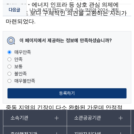
한편
, AI
・
에너지 인프라 등 상호 관심 의제에
다음글
나노와 AI가 만드는 미래, 「나노코리아 2026」 개최
대해서도 보다 구체적인 의견을 교환하는 자리가
마련되었다
.
▲
특히
,
금번 면담 시 양국 장관은
안정적 원유
이 페이지에서 제공하는 정보에 만족하셨습니까?
▲
▲
공급
비상 공급 상황 대응 방안
공동 비축 등
매우만족
내용을 포함하는 원유 공급망 관련
『
산업부
-
만족
ADNOC
전략적 협력에 관한 협약
』
을
보통
체결함으로써 중동전쟁 등과 같은 위기
불만족
매우불만족
상황에서도 안정적으로 작동 가능한 원유 안보
협력체계를 구축해 나가기로 합의하였다
.
이는
등록하기
최근 미국과 이란의 종전 양해각서 서명
이후
(6.17)
중동 지역의 긴장이 다소 완화된 가운데 안정적
원유 공급을 확고히 하기 위해 체결된 것으로
,
소속기관
소관공공기관
향후 양국 에너지
・
자원 안보 협력 수준이 한층
더 심화되는 계기가 될 것으로 기대된다
.