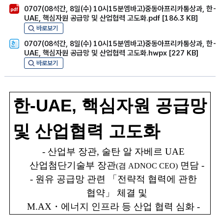
0707(08석간, 8일(수) 10시15분엠바고)중동아프리카통상과, 한-
UAE, 핵심자원 공급망 및 산업협력 고도화.pdf [186.3 KB]
바로보기
0707(08석간, 8일(수) 10시15분엠바고)중동아프리카통상과, 한-
UAE, 핵심자원 공급망 및 산업협력 고도화.hwpx [227 KB]
바로보기
한
-UAE,
핵심자원 공급망
및 산업협력 고도화
-
산업부 장관
,
술탄 알 자베르
UAE
산업첨단기술부 장관
면담
-
(
겸
ADNOC CEO)
-
원유 공급망 관련
「
전략적 협력에 관한
협약
」
체결 및
M.AX
・
에너지 인프라 등 산업 협력 심화
-