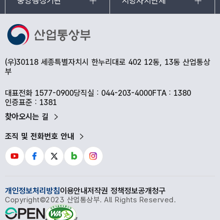
중앙행정기관
지방자치단체
양측은 이외에도 양국이 공통적으로 강점을 지닌
정유
・
석유화학 산업
분야에서의
AI
적용
・
확산을 위한 협력 방안도 논의하였다
.
김 장관은
(우)30118 세종특별자치시 한누리대로 402 12동, 13동 산업통상
우리
정부가 울산
・
미포산업단지에서 추진 중인
부
석유화학 산업의
AI
전환
프로
젝트와 더불어
AI
적용을 선도하는 국내 정유
・
석유화학 기업들의
대표전화 1577-0900
당직실 : 044-203-4000
FTA : 1380
인증표준 : 1381
사례를
소개
하였다
.
그리고
,
현재
ADNOC
이 원유
찾아오시는 길
관련
全
사업 영역에 걸쳐 추진하고 있는
AI
적용
・
확산 전략과 우리나라의 제조
・
산업
AI
조직 및 전화번호 안내
전환
(M.AX)
정책과의 유사성을 강조하며
,
향후
양국 관련 기업과 기관 간 실질적인 협력
프로젝트를 발굴해 나갈 것을 제안하였다
.
개인정보처리방침
이용안내
저작권 정책
정보공개청구
한편
,
금번 면담에서 최근
UAE
가 추진 중인
Copyright©2023 산업통상부. All Rights Reserved.
호르무즈 해협 우회 원유
・
가스 저장 및 운송