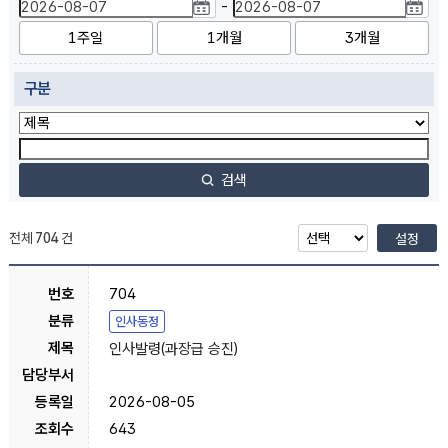
-
1주일
1개월
3개월
구분
검색
전체
704
건
설정
704
인사동정
인사발령(과장급 승진)
2026-08-05
643