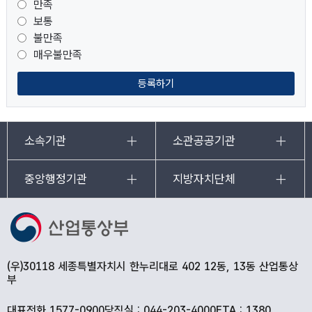
만족
보통
불만족
매우불만족
등록하기
소속기관
소관공공기관
중앙행정기관
지방자치단체
(우)30118 세종특별자치시 한누리대로 402 12동, 13동 산업통상
부
대표전화 1577-0900
당직실 : 044-203-4000
FTA : 1380