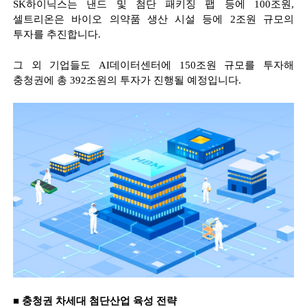
SK
하이닉스는 낸드 및 첨단 패키징 팹 등에
100
조원
,
셀트리온은 바이오 의약품 생산 시설 등에
2
조원 규모의
투자를 추진합니다
.
그 외 기업들도
AI
데이터센터에
150
조원 규모를 투자해
충청권에 총
392
조원의 투자가 진행될 예정입니다
.
■
충청권 차세대 첨단산업 육성 전략