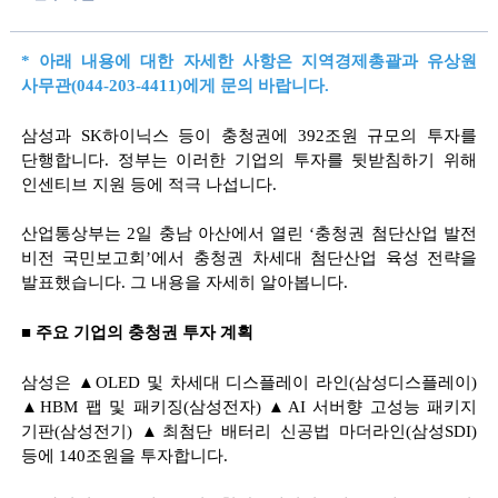
*
아래 내용에 대한 자세한 사항은 지역경제총괄과 유상원
사무관
(044-203-4411)
에게 문의 바랍니다
.
삼성과
SK
하이닉스 등이 충청권에
392
조원 규모의 투자를
단행합니다
.
정부는 이러한 기업의 투자를 뒷받침하기 위해
인센티브 지원 등에 적극 나섭니다
.
산업통상부는
2
일 충남 아산에서 열린
‘
충청권 첨단산업 발전
비전 국민보고회
’
에서 충청권 차세대 첨단산업 육성 전략을
발표했습니다
.
그 내용을 자세히 알아봅니다
.
■
주요 기업의 충청권 투자 계획
삼성은
▲
OLED
및 차세대 디스플레이 라인
(
삼성디스플레이
)
▲
HBM
팹 및 패키징
(
삼성전자
)
▲
AI
서버향 고성능 패키지
기판
(
삼성전기
)
▲
최첨단 배터리 신공법 마더라인
(
삼성
SDI)
등에
140
조원을 투자합니다
.