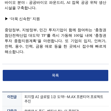
바이오 분야
:
공공바이오 파운드리
, AI
접목 공공 위탁 생산
시설을 구축합니다
.
▶
‘
더욱 신속한
’
지원
중앙정부
,
지방정부
,
민간 투자기업이 함께 참여하는
‘
충청권
첨단전략산업 대도약
TF’
를 즉시 가동해
100
일 내에
‘
충청권
투자 종합지원계획
’
을 마련합니다
.
또 기업의 입지
,
인허가
,
전력
,
용수
,
인력
,
금융 애로 등을 한 곳에서 접수해 빠르게
해소합니다
.
목록
이전글
피지컬 AI 글로벌 1강 도약!…M.AX 프론티어 프로젝트 
추진
다음글