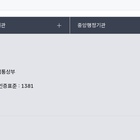
기관
중앙행정기관
산업통상부
인증표준 : 1381