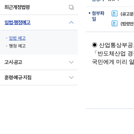
최근개정법령
첨부파
(공고문
일
입법·행정예고
(법령안
입법 예고
◉
산업통상부
공
행정 예고
「
반도체산업 경
국민에게 미리 알
고시·공고
훈령·예규·지침