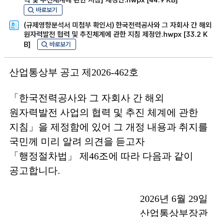
력 및 추진체계에 관한 지침」 제정안.hwpx [44.9 KB]
바로보기
(규제영향분석서 미첨부 확인서) 한국전력공사와 그 자회사 간 해외
원자력발전 협력 및 추진체계에 관한 지침 제정안.hwpx [33.2 K
B]
바로보기
산업통상부 공고 제
2026-462
호
「
한국전력공사와 그 자회사 간 해외
원자력발전 사업의 협력 및
추진 체계에 관한
지침
」
을 제정함에 있어 그 개정 내용과 취지를
국민께
미리 알려 의견을 듣고자
「
행정절차법
」
제
46
조에 따라 다음과
같이
공고합니다
.
2026
년
6
월
29
일
산업통상부장관