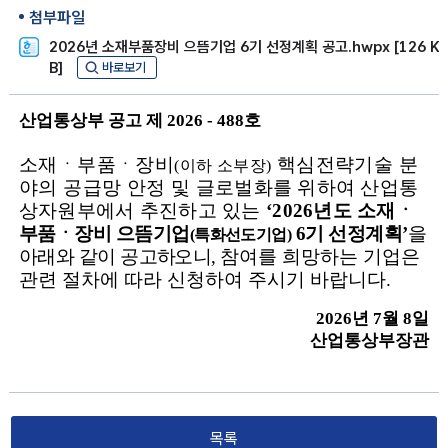
첨부파일
2026년 소재부품장비 으뜸기업 6기 선정계획 공고.hwpx [126 K
B]
바로보기
산업통상부 공고 제
2026 - 488
호
소재ㆍ부품ㆍ장비
핵심전략기술 분
(
이하 소부장
)
야의
공급망 안정 및
글로벌화를 위하여
산업통
상자원부에서 추진하고 있는
‘2026
년도 소재ㆍ
부품ㆍ장비 으뜸기업
6
기 선정계획
’
을
(
특화선도기업
)
아래와 같이
공고
하
오니
,
참여를 희망하는 기업은
관련 절차에 따라 신청하여 주시기 바랍니다
.
2026
년
7
월
8
일
산업통상부장관
목록